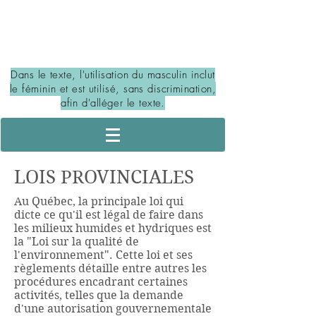
PORTAIL DES MILIEUX
HUMIDES ET HYDRIQUES
Dans le texte, l'utilisation du masculin inclut
le féminin et est utilisé, sans discrimination,
afin d'alléger le texte.
LOIS PROVINCIALES
Au Québec, la principale loi qui
dicte ce qu'il est légal de faire dans
les milieux humides et hydriques est
la "Loi sur la qualité de
l'environnement". Cette loi et ses
règlements détaille entre autres les
procédures encadrant certaines
activités, telles que la demande
d'une autorisation gouvernementale