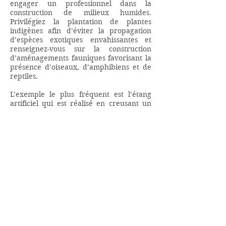
engager un professionnel dans la
construction de milieux humides.
Privilégiez la plantation de plantes
indigènes afin d’éviter la propagation
d’espèces exotiques envahissantes et
renseignez-vous sur la construction
d’aménagements fauniques favorisant la
présence d’oiseaux, d’amphibiens et de
reptiles.
L’exemple le plus fréquent est l’étang
artificiel qui est réalisé en creusant un
trou dans le sol et en recouvrant le fond
du trou avec une membrane
imperméable. Par la suite, des plantes
aquatiques, des arbustes et des arbres
sont implantés à l’intérieur et en
périphérie de l’étang pour naturaliser le
site. Les étangs artificiels ont une
superficie variable allant de quelques
mètres carrés à plusieurs hectares. Ces
étangs artificiels créent un habitat pour
la faune et la flore des milieux humides
et rendent des services écologiques
bénéfiques à l'environnement.