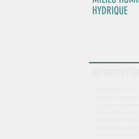
HYDRIQUE
INTERVENTIO
- Aménager une f
- Chasser, trapper 
- Circuler en véh
- Construire, élar
- Construire un b
- Entretenir, cre
- Gérer des probl