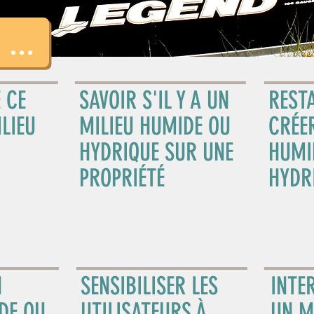
...
 CE
SAVOIR S'IL Y A UN
REST
LIEU
MILIEU HUMIDE OU
CRÉE
HYDRIQUE SUR UNE
HUMI
PROPRIÉTÉ
HYDR
N
SENSIBILISER LES
INTE
DE OU
UTILISATEURS À
UN M