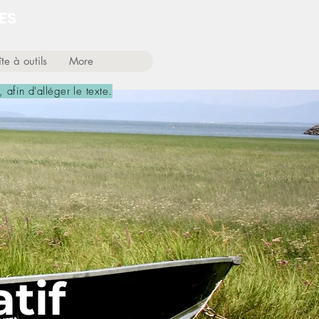
ES
te à outils
More
, afin d'alléger le texte.
tif