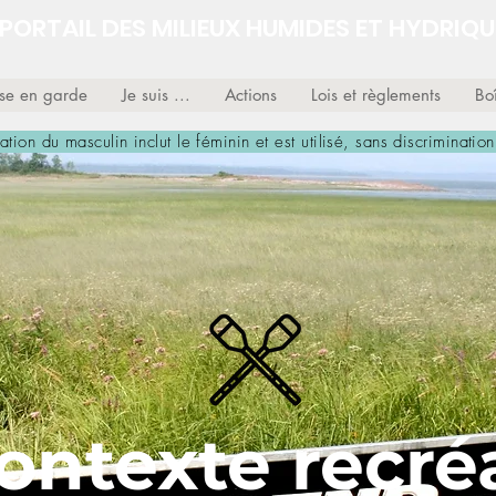
PORTAIL DES MILIEUX HUMIDES ET HYDRIQU
ise en garde
Je suis ...
Actions
Lois et règlements
Boî
isation du masculin inclut le féminin et est utilisé, sans discrimination
ontexte recréa