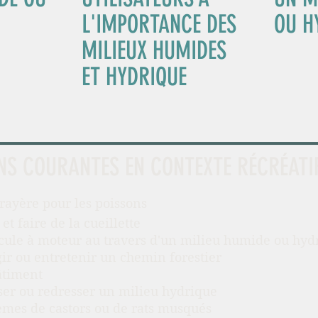
L'IMPORTANCE DES
OU H
MILIEUX HUMIDES
ET HYDRIQUE
NS COURANTES EN CONTEXTE RÉCRÉATI
rayère pour les poissons
et faire de la cueillette
icule à moteur au travers d'un milieu humide ou hyd
gir ou entretenir un chemin forestier
âtiment
user ou redresser un milieu hydrique
èmes de castors ou de rats musqués