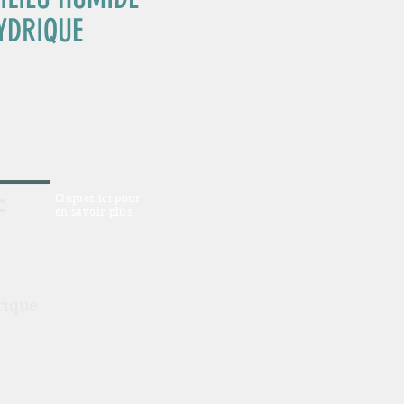
YDRIQUE
Cliquez ici pour
F
en savoir plus
rique