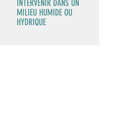
INTERVENIR DANS UN
MILIEU HUMIDE OU
HYDRIQUE
INTERVENTIONS COURANTES EN
CONTEXTE CITOYEN
- Aménager ou entretenir un pont, un
ponceau ou une traverse à gué
- Abattre des arbres dans un milieu