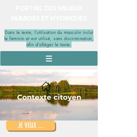
PORTAIL DES MILIEUX
HUMIDES ET HYDRIQUES
Dans le texte, l'utilisation du masculin inclut
le féminin et est utilisé, sans discrimination,
afin d'alléger le texte.
Contexte citoyen
JE VEUX ...