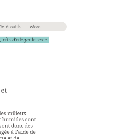
ES
te à outils
More
, afin d'alléger le texte.
 et
des milieux
ux humides sont
 sont donc des
gée à l’aide de
me et de