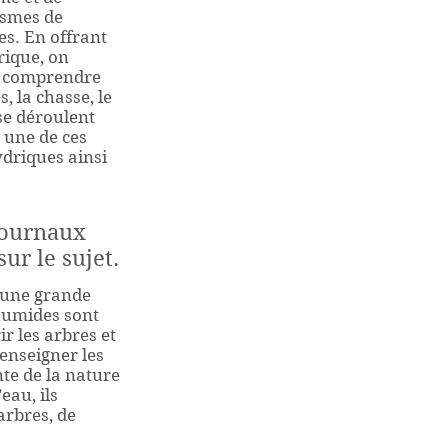
nismes de
es. En offrant
rique, on
de comprendre
, la chasse, le
 se déroulent
 une de ces
ydriques ainsi
 journaux
ur le sujet.
’une grande
 humides sont
ir les arbres et
enseigner les
nte de la nature
’eau, ils
arbres, de