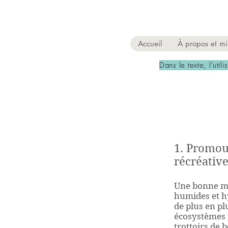
Accueil
À propos et m
Dans le texte, l'util
1. Promou
récréativ
Une bonne mé
humides et hy
de plus en pl
écosystèmes 
trottoirs de 