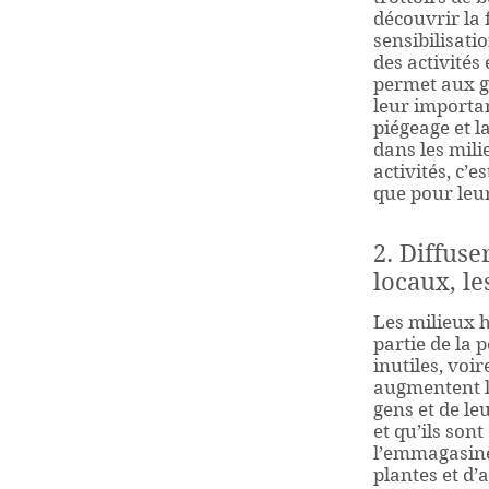
découvrir la 
sensibilisati
des activités
permet aux g
leur importan
piégeage et l
dans les mil
activités, c’
que pour leu
2. Diffuse
locaux, le
Les milieux 
partie de la 
inutiles, voir
augmentent le
gens et de le
et qu’ils sont
l’emmagasine
plantes et d