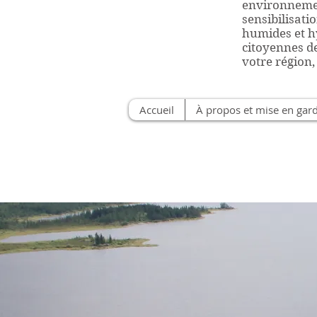
environnemen
sensibilisati
humides et hy
citoyennes d
votre région,
Accueil
À propos et mise en gar