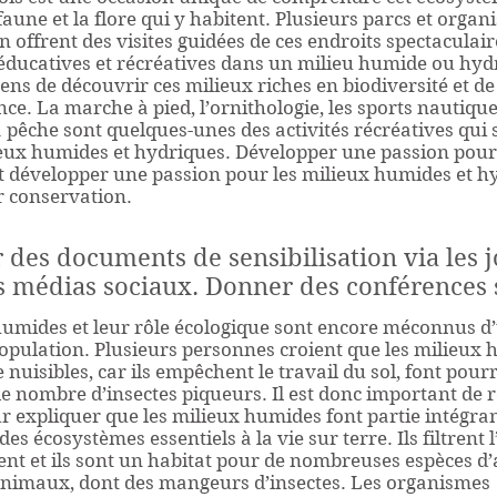
faune et la flore qui y habitent. Plusieurs parcs et orga
on offrent des visites guidées de ces endroits spectaculair
 éducatives et récréatives dans un milieu humide ou hyd
ens de découvrir ces milieux riches en biodiversité et 
ce. La marche à pied, l’ornithologie, les sports nautiques
a pêche sont quelques-unes des activités récréatives qui
ieux humides et hydriques. Développer une passion pour
est développer une passion pour les milieux humides et h
r conservation.
r des documents de sensibilisation via les
s médias sociaux. Donner des conférences s
humides et leur rôle écologique sont encore méconnus d
population. Plusieurs personnes croient que les milieux
e nuisibles, car ils empêchent le travail du sol, font pourr
 nombre d’insectes piqueurs. Il est donc important de r
ur expliquer que les milieux humides font partie intégra
 des écosystèmes essentiels à la vie sur terre. Ils filtrent l
nt et ils sont un habitat pour de nombreuses espèces d’
’animaux, dont des mangeurs d’insectes. Les organismes