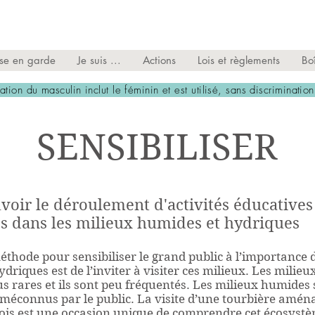
PORTAIL DES MILIEUX HUMIDES ET HYDRIQU
ise en garde
Je suis ...
Actions
Lois et règlements
Boî
isation du masculin inclut le féminin et est utilisé, sans discrimination
SENSIBILISER
voir le déroulement d'activités éducatives
es dans les milieux humides et hydriques
thode pour sensibiliser le grand public à l’importance 
driques est de l’inviter à visiter ces milieux. Les milie
us rares et ils sont peu fréquentés. Les milieux humides
méconnus par le public. La visite d’une tourbière aména
bois est une occasion unique de comprendre cet écosystè