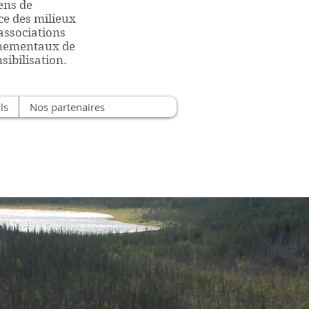
ens de
nce des milieux
 associations
nnementaux de
sibilisation.
ls
Nos partenaires