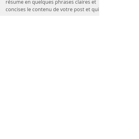
Créez un sous-titre de post de blog qui
résume en quelques phrases claires et
concises le contenu de votre post et qui
motivera vos...