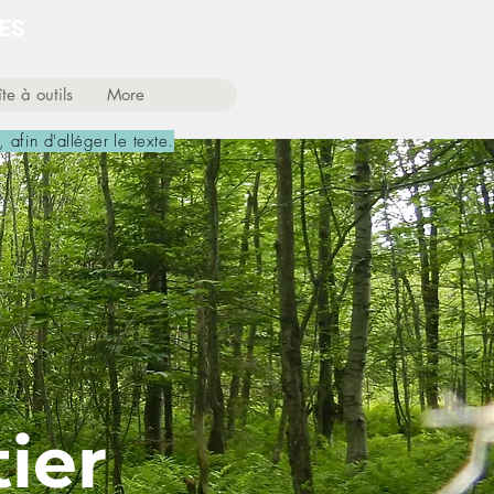
ES
te à outils
More
, afin d'alléger le texte.
ier