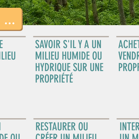
...
E
SAVOIR S'IL Y A UN
ACHE
LIEU
MILIEU HUMIDE OU
VEND
HYDRIQUE SUR UNE
PROP
PROPRIÉTÉ
N
RESTAURER OU
INTE
DE OU
CRÉER UN MILIEU
UN M