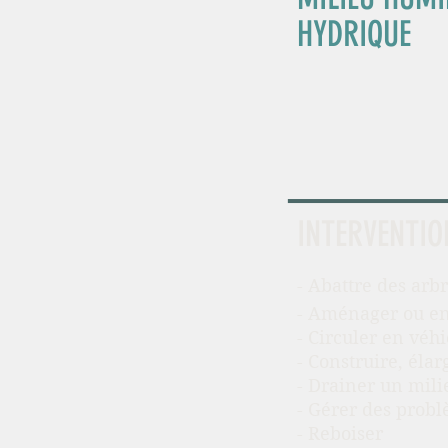
HYDRIQUE
INTERVENTIO
- Abattre des arb
- Aménager ou en
- Circuler en véh
- Construire, éla
- Drainer un mil
- Gérer des probl
- Reboiser