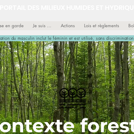
PORTAIL DES MILIEUX HUMIDES ET HYDRIQU
ise en garde
Je suis ...
Actions
Lois et règlements
Boî
isation du masculin inclut le féminin et est utilisé, sans discrimination
ontexte forest