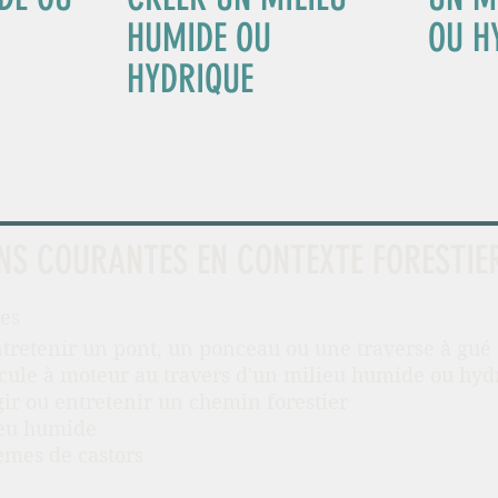
HUMIDE OU
OU H
HYDRIQUE
NS COURANTES EN CONTEXTE FORESTIE
res
tretenir un pont, un ponceau ou une traverse à gué
icule à moteur au travers d'un milieu humide ou hyd
rgir ou entretenir un chemin forestier
ieu humide
èmes de castors