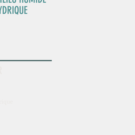
YDRIQUE
R
rique