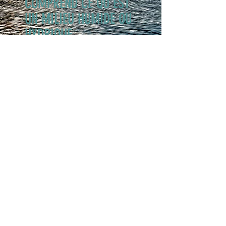
COMPREND CE QU'EST
UN MILIEU HUMIDE OU
HYDRIQUE
INTERVENTIONS COURANTES EN
CONTEXTE PROFESSIONNEL
- Aménager ou entretenir un pont, un
ponceau ou une traverse à gué
- Abattre des arbres dans un milieu
humide ou hydrique
- Construire un bâtiment
- Entretenir, creuse ou redresser un
milieu hydrique
- Drainer un sol
- Remblayer un sol