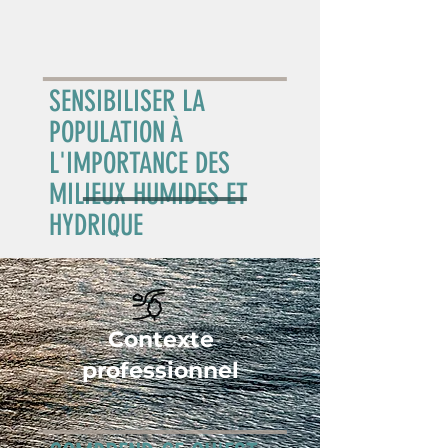
SENSIBILISER LA
POPULATION À
L'IMPORTANCE DES
MILIEUX HUMIDES ET
HYDRIQUE
Contexte
INTERVENIR DANS UN
professionnel
MILIEU HUMIDE OU
HYDRIQUE